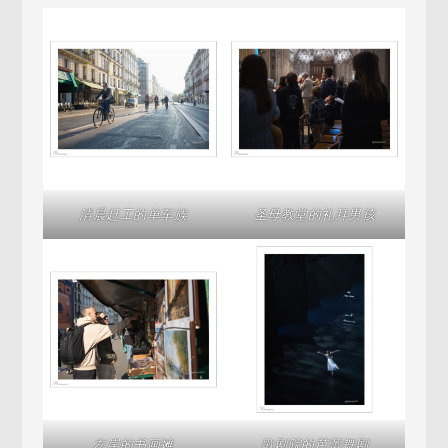
清晨赶工的单车族
圣母教堂的礼拜男孩
左岸的书画摊
歌剧院的芭蕾舞剧