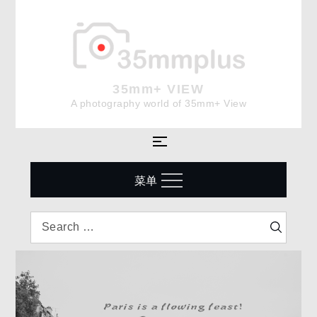
Skip
to
content
35mm+ VIEW
A photography world of 35mm+ View
菜单
Search
Search
for: