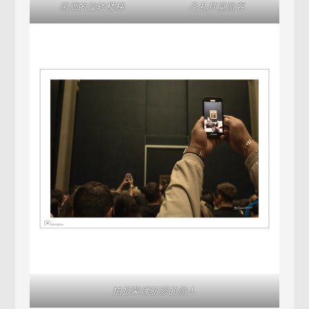
画廊的旋转楼梯
圣礼拜堂游客
拍摄蒙娜丽莎的游人