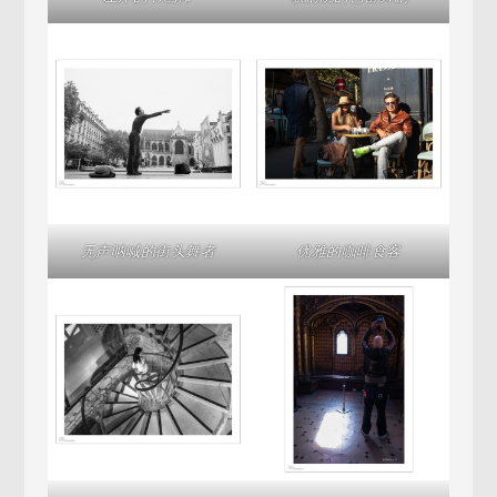
无声呐喊的街头舞者
优雅的咖啡食客