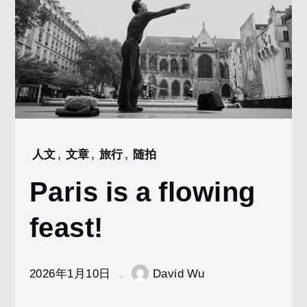
人文
,
文章
,
旅行
,
随拍
Home
2026
Paris is a flowing
1
月
feast!
10
Paris
is a
flowing
2026年1月10日
David Wu
feast!