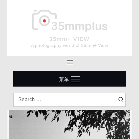
Skip
to
content
35mm+ VIEW
A photography world of 35mm+ View
菜单
Search
Search
for: