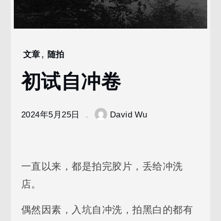
文章
,
随拍
Home
2024
初试自冲卷
5
月
25
2024年5月25日
David Wu
初
试
自
冲
卷
一直以来，都是拍完胶片，丢给冲洗
店。
偶然因素，入坑自冲洗，拍黑白的都有