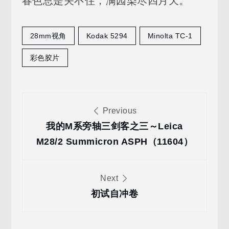
春色总是关不住，满园染尽四月天。
月
天
28mm视角
Kodak 5294
Minolta TC-1
彩色胶片
文
Previous
章
我的M系旁轴三剑客之三～Leica
M28/2 Summicron ASPH（11604）
导
Next
航
初试自冲卷