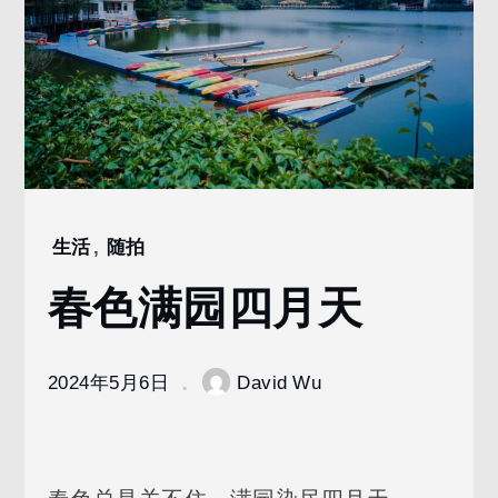
生活
,
随拍
Home
2024
春色满园四月天
5
月
6
2024年5月6日
David Wu
春
色
满
园
四