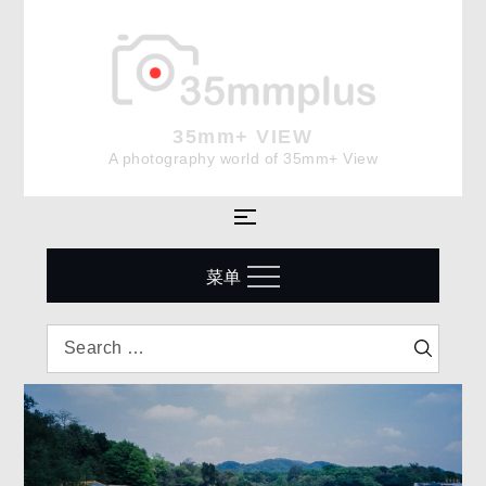
Skip
to
content
35mm+ VIEW
A photography world of 35mm+ View
菜单
Search
Search
for: