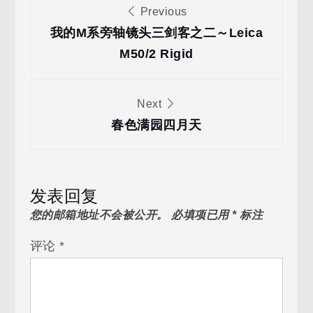
文
Previous
章
我的M系旁轴镜头三剑客之二～Leica
M50/2 Rigid
导
Next
航
春色满园四月天
发表回复
您的邮箱地址不会被公开。
必填项已用
*
标注
评论
*