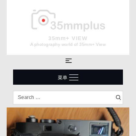
Skip
to
content
35mm+ VIEW
A photography world of 35mm+ View
菜单
Search
Search
for: