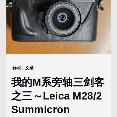
器材
,
文章
Home
2024
我的M系旁轴三剑客
5
月
之三～Leica M28/2
3
我的M系旁轴三
Summicron
剑客之三～Leica
M28/2