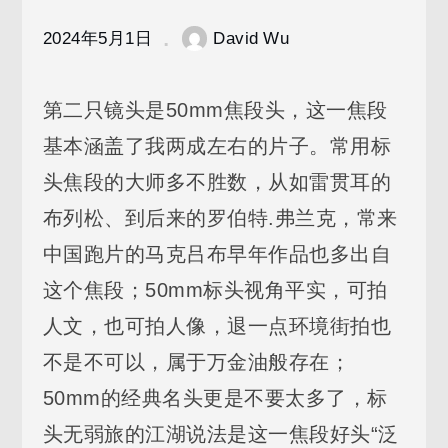
头三
剑客
2024年5月1日
David Wu
之二
～
Leica
第二只镜头是50mm焦段头，这一焦段
M50/2
基本涵盖了我两成左右的片子。常用标
Rigid
头焦段的大师多不胜数，从如雷贯耳的
布列松、到后来的罗伯特.弗兰克，常来
中国跑片的马克吕布早年作品也多出自
这个焦段；50mm标头视角平实，可拍
人文，也可拍人像，退一点环境街拍也
不是不可以，属于万金油般存在；
50mm的经典名头更是不要太多了，标
头无弱旅的江湖说法是这一焦段好头“泛