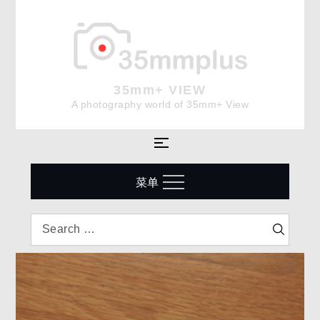
Skip
to
content
35mm+ VIEW
A photography world of 35mm+ View
菜单
Search
Search
for: