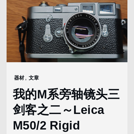
器材
,
文章
Home
2024
我的M系旁轴镜头三
5
月
剑客之二～Leica
1
我的M
M50/2 Rigid
系旁
轴镜