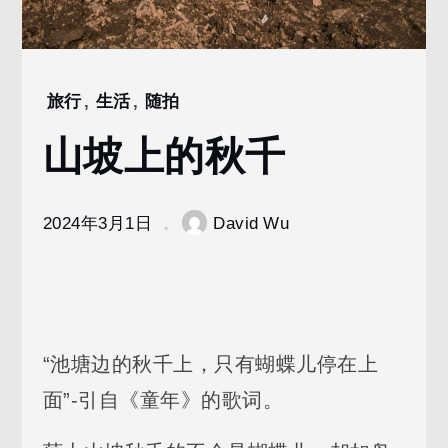
旅行
,
生活
,
随拍
Home
2024
山坡上的秋千
3
月
1
2024年3月1日
David Wu
山
坡
上
的
秋
千
“池塘边的秋千上，只有蝴蝶儿停在上
面”-引自《童年》的歌词。