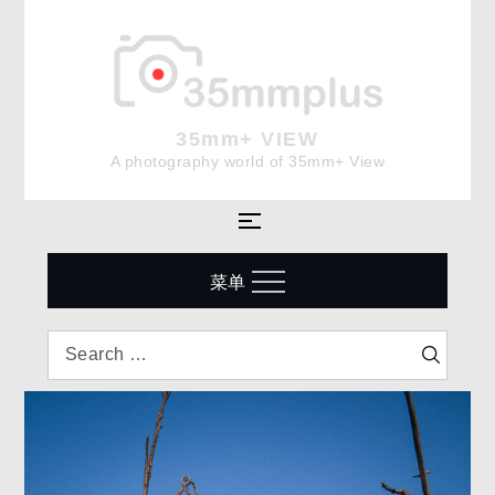
Skip
to
content
35mm+ VIEW
A photography world of 35mm+ View
菜单
Search
Search
for: