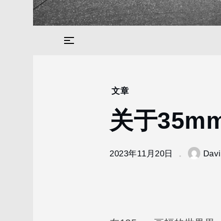
文章
Home
2023
关于35m
11
月
20
关于
2023年11月20日
Dav
35mm+视
角