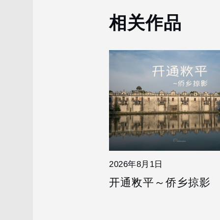
航
相关作品
2026年8月1日
开通敉平～侨乡掠影