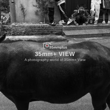
35mm+ VIEW
A photography world of 35mm+ View