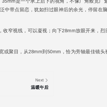
里，35mm是一个承上启下的视角，不像广角般宽
泛中带点留恋，犹如扫过眼神后的余光，停留在
mm，收窄视线，可以凝视；向下28mm放眼开来，
宽或聚目，从28mm到50mm，恰为旁轴最佳镜头
Next
温暖午后