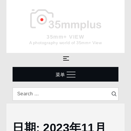
Skip
to
content
35mm+ VIEW
A photography world of 35mm+ View
菜单
Search
Search
for:
日期:
2023年11月
Home
2023