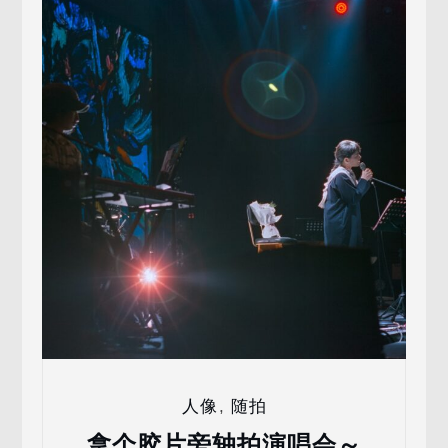
人像
,
随拍
拿个胶片旁轴拍演唱会～