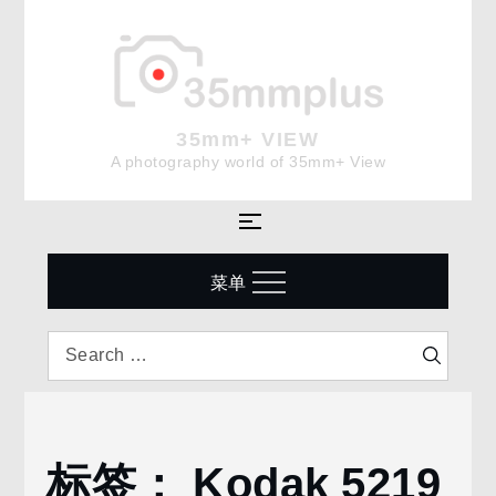
Skip
to
content
35mm+ VIEW
A photography world of 35mm+ View
菜单
Search
Search
for:
标签：
Kodak 5219
Home
Kodak