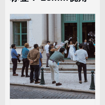
视
角
Page
2