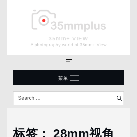
Skip
to
content
35mm+ VIEW
A photography world of 35mm+ View
菜单
Search
Search
for:
标签：
28mm视角
Home
28mm