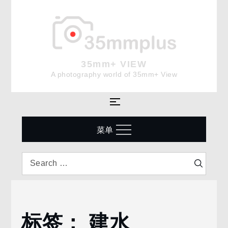
Skip
to
content
35mm+ VIEW
A photography world of 35mm+ View
菜单
Search
Search
for:
标签：
建水
Home
建