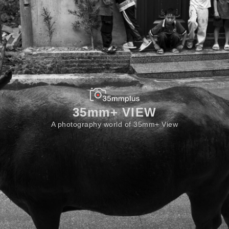
35mm+ VIEW
A photography world of 35mm+ View